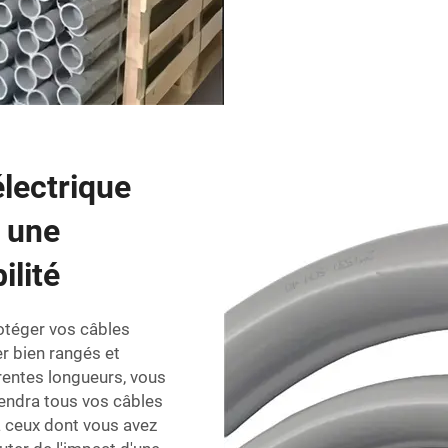
lectrique
 une
ilité
otéger vos câbles
r bien rangés et
érentes longueurs, vous
iendra tous vos câbles
à ceux dont vous avez