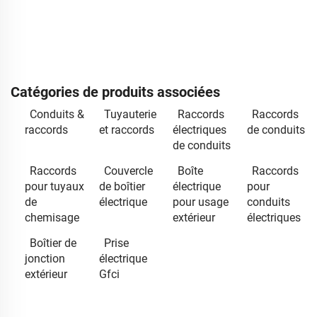
Catégories de produits associées
Conduits &
Tuyauterie
Raccords
Raccords
raccords
et raccords
électriques
de conduits
de conduits
Raccords
Couvercle
Boîte
Raccords
pour tuyaux
de boîtier
électrique
pour
de
électrique
pour usage
conduits
chemisage
extérieur
électriques
Boîtier de
Prise
jonction
électrique
extérieur
Gfci