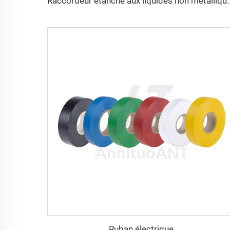
Raccordeur étanche aux liquide
Ruban électrique