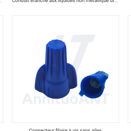
s non métallique 90 degrés
Conduit étanche aux liquides non métallique droit
Connecteur filaire à vis sans ailes