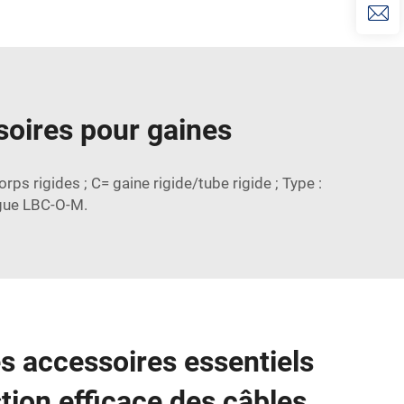
soires pour gaines
s rigides ; C= gaine rigide/tube rigide ; Type :
ogue LBC-O-M.
s accessoires essentiels
tion efficace des câbles