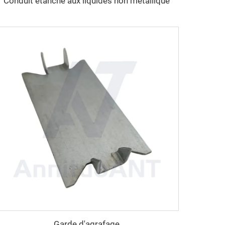
Conduit étanche aux liquides non métallique
Garde d'agrafage