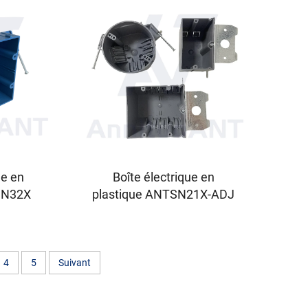
ue en
Boîte électrique en
SN32X
plastique ANTSN21X-ADJ
4
5
Suivant