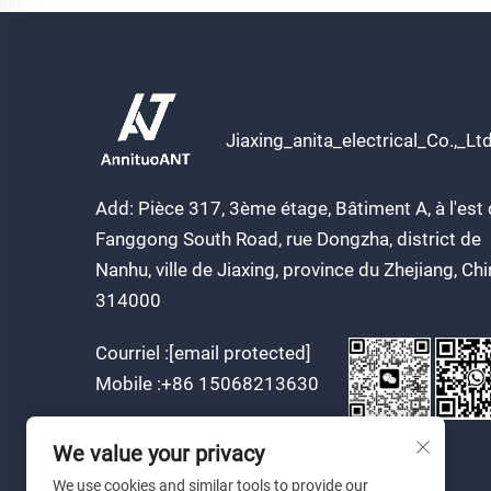
Jiaxing_anita_electrical_Co.,_Lt
Add: Pièce 317, 3ème étage, Bâtiment A, à l'est
Fanggong South Road, rue Dongzha, district de
Nanhu, ville de Jiaxing, province du Zhejiang, Ch
314000
Courriel :
[email protected]
Mobile :
+86 15068213630
We value your privacy
We use cookies and similar tools to provide our