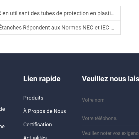
 tubes de protection en plastique dans des environnements humides
ndent aux Normes NEC et IEC pour l'Électricité en Extérieur
Lien rapide
Veuillez nous la
d
Produits
 de
À Propos de Nous
Certification
ine
Actualités