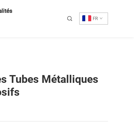
lités
FR
es Tubes Métalliques
sifs