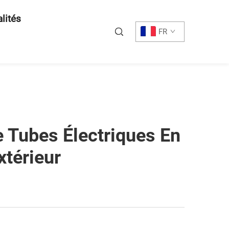
lités
FR
e Tubes Électriques En
xtérieur