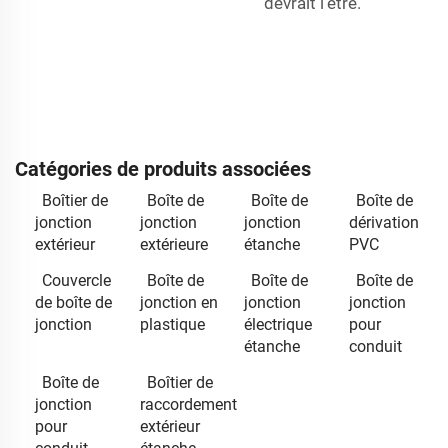
devrait l'être.
Catégories de produits associées
Boîtier de
Boîte de
Boîte de
Boîte de
jonction
jonction
jonction
dérivation
extérieur
extérieure
étanche
PVC
Couvercle
Boîte de
Boîte de
Boîte de
de boîte de
jonction en
jonction
jonction
jonction
plastique
électrique
pour
étanche
conduit
Boîte de
Boîtier de
jonction
raccordement
pour
extérieur