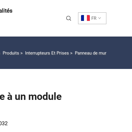
lités
FR
>
Produits
>
Interrupteurs Et Prises
>
Panneau de mur
e à un module
-032