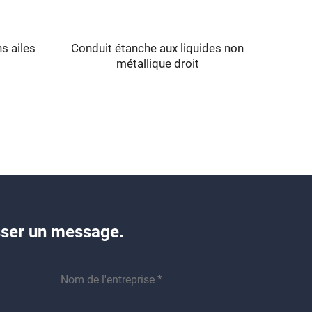
ns ailes
Conduit étanche aux liquides non
Racco
métallique droit
no
isser un message.